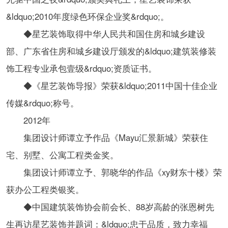
&ldquo;2010年度绿色环保企业奖&rdquo;。
◆星艺装饰取得中华人民共和国住房和城乡建设
部、广东省住房和城乡建设厅颁发的&ldquo;建筑装修装
饰工程专业承包壹级&rdquo;资质证书。
◆《星艺装饰导报》荣获&ldquo;2011中国十佳企业
传媒&rdquo;称号。
2012年
集团设计师谭立予作品《Mayu汇景新城》荣获住
宅、别墅、公寓工程类金奖。
集团设计师谭立予、郭晓华的作品《xy财东十楼》荣
获办公工程类银奖。
◆中国建筑装饰协会前会长、88岁高龄的张恩树先
生再访星艺装饰并题词：&ldquo;忠于品质，致力幸福