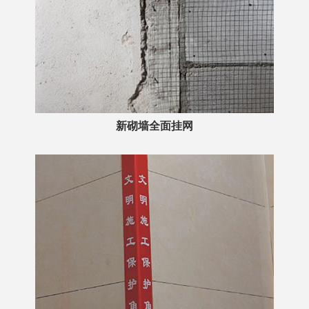
新砌墙全面挂网